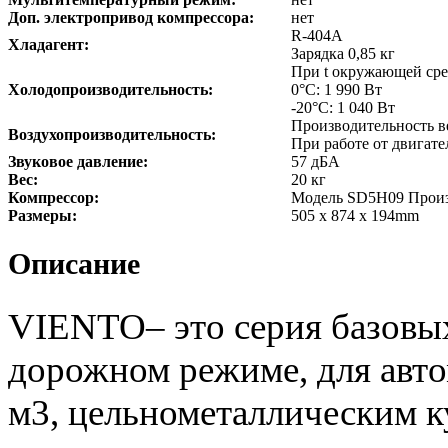
Доп. электропривод компрессора:
нет
R-404A
Хладагент:
Зарядка 0,85 кг
При t окружающей сред
Холодопроизводительность:
0°С: 1 990 Вт
-20°С: 1 040 Вт
Производительность в
Воздухопроизводительность:
При работе от двигател
Звуковое давление:
57 дБА
Вес:
20 кг
Компрессор:
Модель SD5H09 Произв
Размеры:
505 x 874 x 194mm
Описание
VIENTO– это серия базовых
дорожном режиме, для авто
м3, цельнометаллическим к