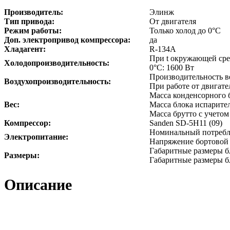
Производитель:
Элинж
Тип привода:
От двигателя
Режим работы:
Только холод до 0°С
Доп. электропривод компрессора:
да
Хладагент:
R-134A
При t окружающей сред
Холодопроизводительность:
0°С: 1600 Вт
Производительность в
Воздухопроизводительность:
При работе от двигател
Масса конденсорного б
Вес:
Масса блока испарител
Масса брутто с учетом
Компрессор:
Sanden SD-5Н11 (09)
Номинальный потребля
Электропитание:
Напряжение бортовой с
Габаритные размеры б
Размеры:
Габаритные размеры б
Описание