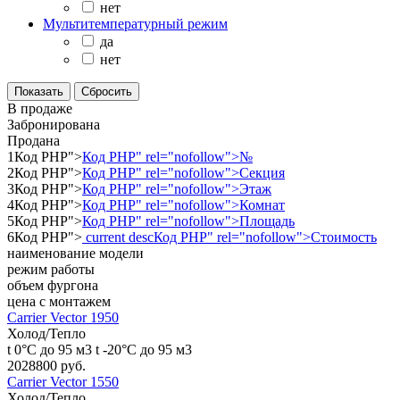
нет
Мультитемпературный режим
да
нет
В продаже
Забронирована
Продана
1
Код PHP
">
Код PHP
" rel="nofollow">№
2
Код PHP
">
Код PHP
" rel="nofollow">Секция
3
Код PHP
">
Код PHP
" rel="nofollow">Этаж
4
Код PHP
">
Код PHP
" rel="nofollow">Комнат
5
Код PHP
">
Код PHP
" rel="nofollow">Площадь
6
Код PHP
">
current desc
Код PHP
" rel="nofollow">Стоимость
наименование модели
режим работы
объем фургона
цена с монтажем
Carrier Vector 1950
Холод/Тепло
t 0°С до 95 м3
t -20°С до 95 м3
2028800 руб.
Carrier Vector 1550
Холод/Тепло