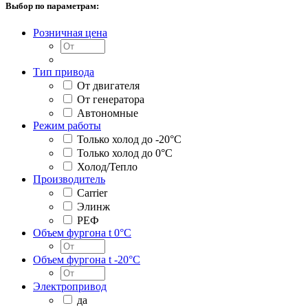
Выбор по параметрам:
Розничная цена
Тип привода
От двигателя
От генератора
Автономные
Режим работы
Только холод до -20°С
Только холод до 0°С
Холод/Тепло
Производитель
Carrier
Элинж
РЕФ
Объем фургона t 0°С
Объем фургона t -20°С
Электропривод
да